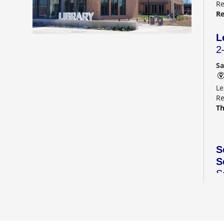
Re
Re
L
2
Sa
Le
Re
Th
S
S
S
C
Sa
Di