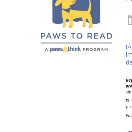
(A
im
de
Reg
pr
sig
Ple
pro
Paw