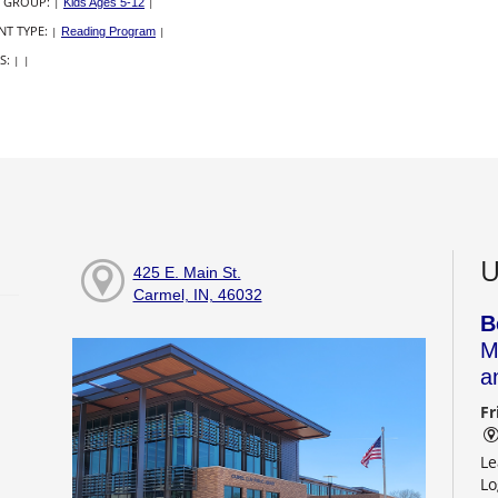
 GROUP:
|
Kids Ages 5-12
|
NT TYPE:
|
Reading Program
|
S:
|
|
U
425 E. Main St.
Carmel, IN, 46032
B
M
a
Fr
Le
Lo